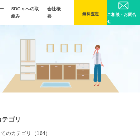
一
SDGｓへの取
会社概
無料査定
ご相談・お問合
組み
要
せ
カテゴリ
全てのカテゴリ（164）