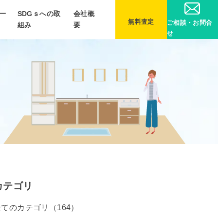
一
SDGｓへの取
会社概
無料査定
ご相談・お問合
組み
要
せ
カテゴリ
全てのカテゴリ（164）