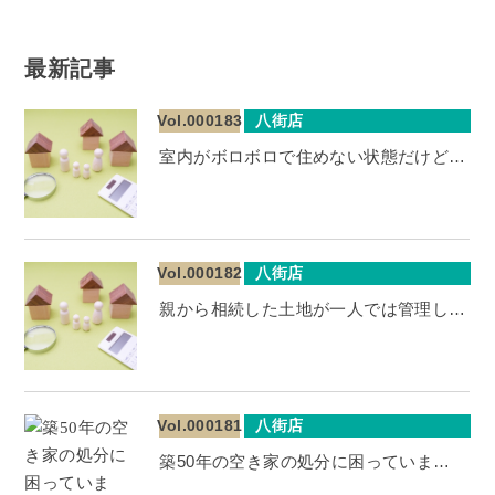
最新記事
Vol.000183
八街店
室内がボロボロで住めない状態だけど…
Vol.000182
八街店
親から相続した土地が一人では管理し…
Vol.000181
八街店
築50年の空き家の処分に困っていま…