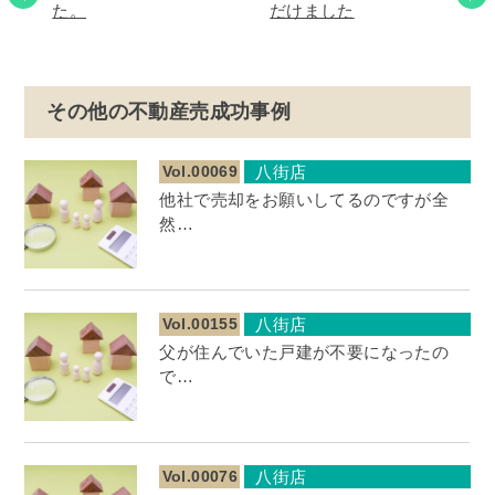
た。
だけました
その他の不動産売成功事例
Vol.00069
八街店
他社で売却をお願いしてるのですが全
然…
Vol.00155
八街店
父が住んでいた戸建が不要になったの
で…
Vol.00076
八街店