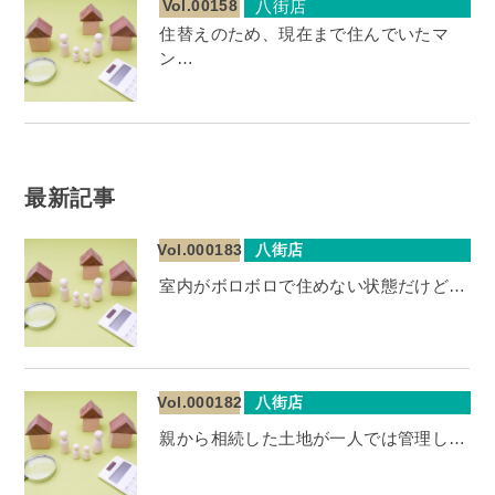
Vol.00158
八街店
住替えのため、現在まで住んでいたマ
ン…
最新記事
Vol.000183
八街店
室内がボロボロで住めない状態だけど…
Vol.000182
八街店
親から相続した土地が一人では管理し…