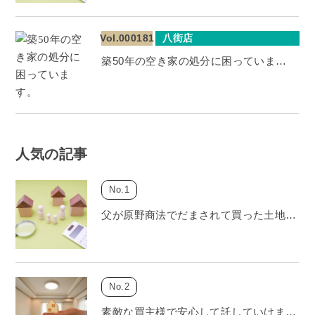
Vol.000181
八街店
築50年の空き家の処分に困っていま…
人気の記事
父が原野商法でだまされて買った土地…
素敵な買主様で安心して託していけま…