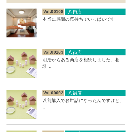
Vol.00108
八街店
本当に感謝の気持ちでいっぱいです
Vol.00163
八街店
明治からある商店を相続しました。相
談…
Vol.00092
八街店
以前購入でお世話になったんですけど、
…