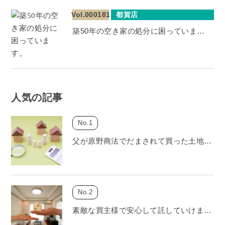
Vol.000181
都賀店
築50年の空き家の処分に困っていま…
人気の記事
父が原野商法でだまされて買った土地…
素敵な買主様で安心して託していけま…