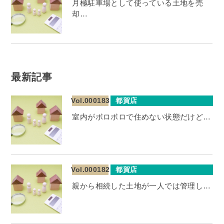
月極駐車場として使っている土地を売
却…
最新記事
Vol.000183
都賀店
室内がボロボロで住めない状態だけど…
Vol.000182
都賀店
親から相続した土地が一人では管理し…