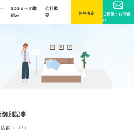
一
SDGｓへの取
会社概
無料査定
ご相談・お問合
組み
要
せ
店舗別記事
店舗（177）