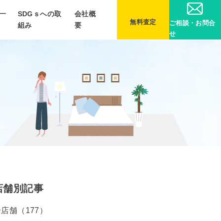
一
SDGｓへの取
会社概
無料査定
ご相談・お問合
組み
要
せ
店舗別記事
店舗（177）