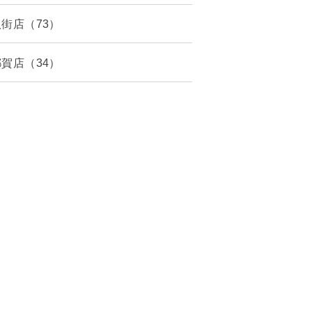
八街店（73）
都賀店（34）