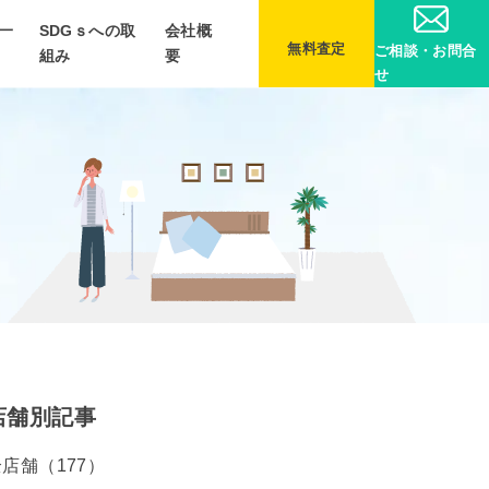
一
SDGｓへの取
会社概
無料査定
ご相談・お問合
組み
要
せ
店舗別記事
店舗（177）