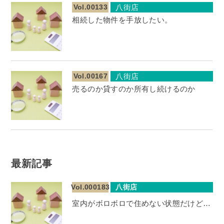
Vol.00133
八街店
相続した物件を手放したい。
Vol.00167
八街店
売るのか貸すのか所有し続けるのか
最新記事
Vol.000183
八街店
室内がボロボロで住めない状態だけど…