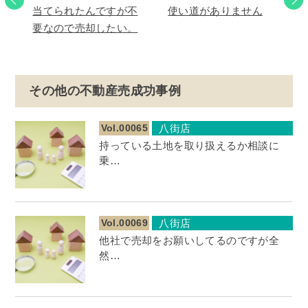
当てられたんですが不
使い道がありません
要なので売却したい。
その他の不動産売成功事例
Vol.00065
八街店
持っている土地を取り扱えるか相談に
乗…
Vol.00069
八街店
他社で売却をお願いしてるのですが全
然…