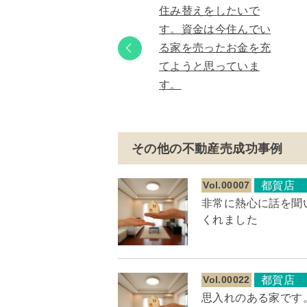
住み替えをしたいで
す。資金は今住んでい
る家を売ったお金を充
てようと思っていま
す。
その他の不動産売成功事例
Vol.00007
都賀店
非常に熱心に話を聞
くれました
Vol.00022
都賀店
思入れのある家です