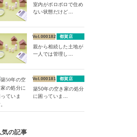
室内がボロボロで住め
ない状態だけど…
Vol.000182
都賀店
親から相続した土地が
一人では管理し…
Vol.000181
都賀店
築50年の空き家の処分
に困っていま…
人気の記事