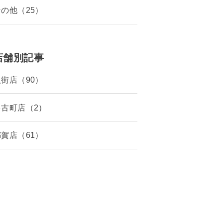
その他（25）
店舗別記事
八街店（90）
多古町店（2）
都賀店（61）