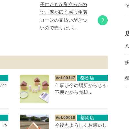
子供たちが巣立ったの
で、家が広く感じ住宅
ローンの支払いがきつ
いので売りたい。
Vol.00147
都賀店
いて
仕事が今の場所からじゃ
不便だから売却…
Vol.00016
都賀店
。本
今後もよろしくお願いし