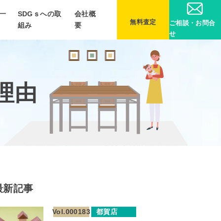
一
SDGｓへの取
会社概
無料査定
ご相談・お問合
組み
要
せ
理由
最新記事
Vol.000183
都賀店