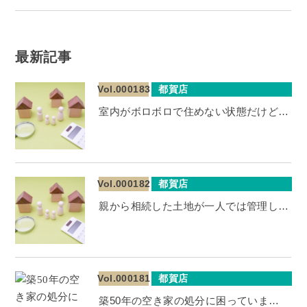
最新記事
Vol.000183
都賀店
室内がボロボロで住めない状態だけど…
Vol.000182
都賀店
親から相続した土地が一人では管理し…
Vol.000181
都賀店
築50年の空き家の処分に困っていま…