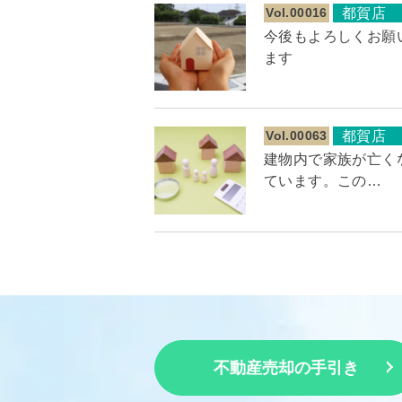
Vol.00016
都賀店
今後もよろしくお願
ます
Vol.00063
都賀店
建物内で家族が亡く
ています。この…
不動産売却の手引き