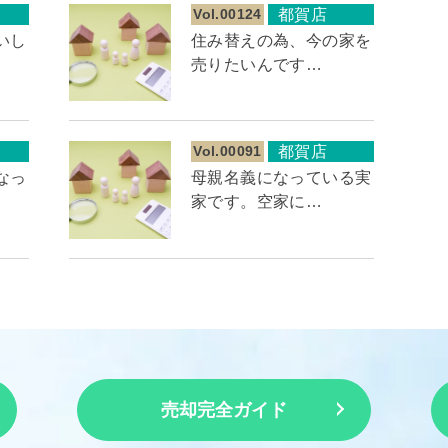
Vol.00124
都賀店
いし
住み替えの為、今の家を
売りたいんです…
Vol.00091
都賀店
なっ
母親名義になっている実
家です。空家に…
売却完全ガイド