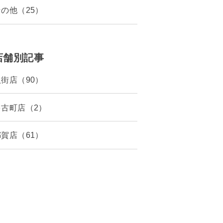
その他（25）
店舗別記事
八街店（90）
多古町店（2）
都賀店（61）