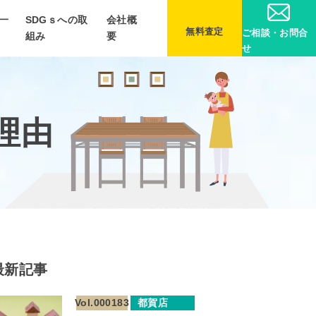
一
SDGｓへの取
会社概
無料査定
ご相談・お問合
組み
要
せ
理由
最新記事
Vol.000183
都賀店