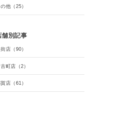
その他（25）
店舗別記事
八街店（90）
多古町店（2）
都賀店（61）