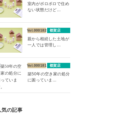
室内がボロボロで住め
ない状態だけど…
Vol.000182
都賀店
親から相続した土地が
一人では管理し…
Vol.000181
都賀店
築50年の空き家の処分
に困っていま…
人気の記事