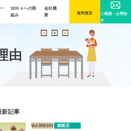
一
SDGｓへの取
会社概
無料査定
ご相談・お問合
組み
要
せ
理由
最新記事
Vol.000183
都賀店