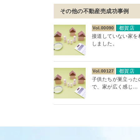
その他の不動産売成功事例
Vol.00090
都賀店
接道していない家を
しました。
Vol.00127
都賀店
子供たちが巣立った
で、家が広く感じ…