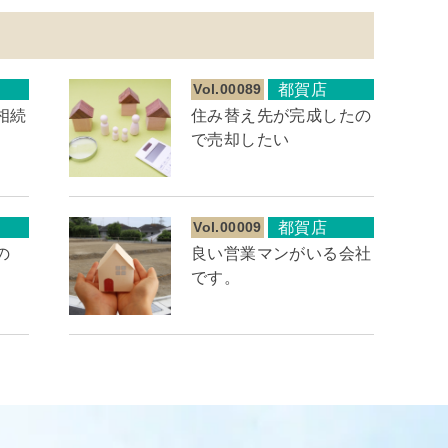
Vol.00089
都賀店
相続
住み替え先が完成したの
で売却したい
Vol.00009
都賀店
の
良い営業マンがいる会社
です。