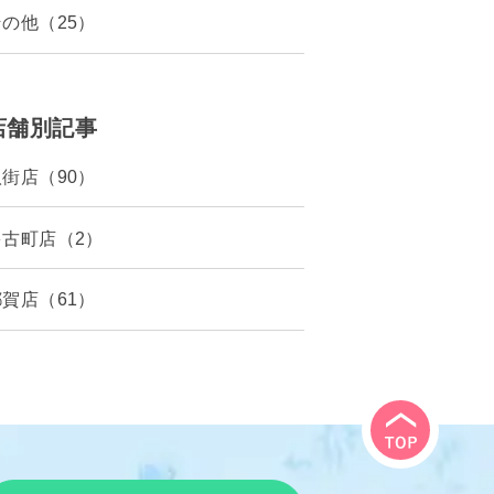
その他（25）
店舗別記事
八街店（90）
多古町店（2）
都賀店（61）