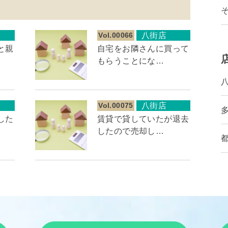
Vol.00066
八街店
と親
自宅をお隣さんに買って
もらうことにな…
Vol.00075
八街店
した
賃貸で貸していたが退去
したので売却し…