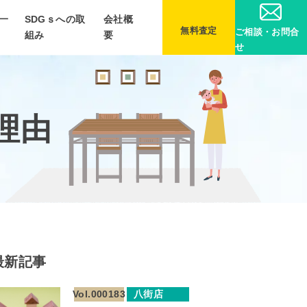
一
SDGｓへの取
会社概
無料査定
ご相談・お問合
組み
要
せ
理由
最新記事
Vol.000183
八街店