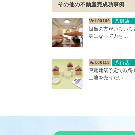
その他の不動産売成功事例
Vol.00109
八街店
担当の方がいろいろ
身になって力を…
Vol.00118
八街店
戸建建築予定で取得
土地を売りたい…