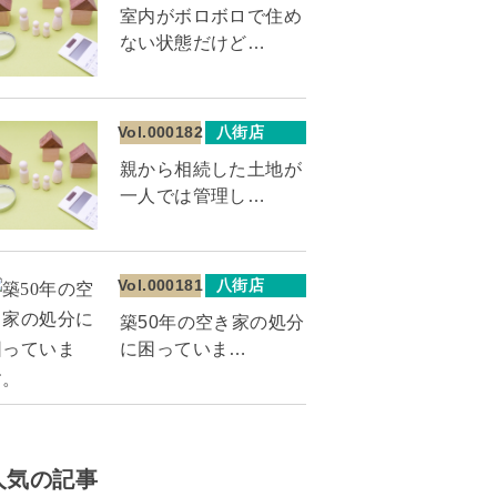
室内がボロボロで住め
ない状態だけど…
Vol.000182
八街店
親から相続した土地が
一人では管理し…
Vol.000181
八街店
築50年の空き家の処分
に困っていま…
人気の記事