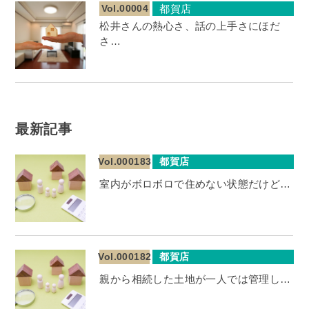
Vol.00004
都賀店
松井さんの熱心さ、話の上手さにほだ
さ…
最新記事
Vol.000183
都賀店
室内がボロボロで住めない状態だけど…
Vol.000182
都賀店
親から相続した土地が一人では管理し…