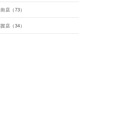
八街店（73）
都賀店（34）