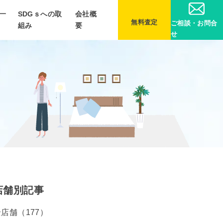
一
SDGｓへの取
会社概
無料査定
ご相談・お問合
組み
要
せ
店舗別記事
店舗（177）