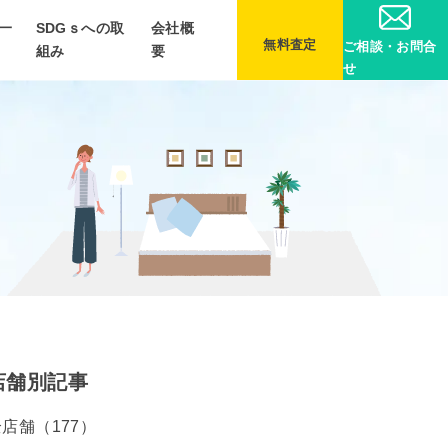
一
SDGｓへの取
会社概
無料査定
ご相談・お問合
組み
要
せ
店舗別記事
店舗（177）