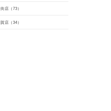
八街店（73）
都賀店（34）