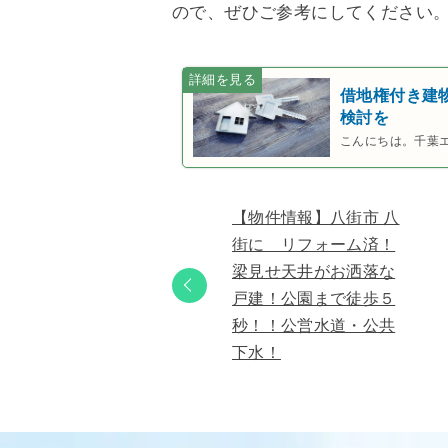
ので、ぜひご参考にしてください
借地権付き建
検討を
こんにちは。千葉
【物件情報】八街市 八
街に リフォーム済！
梁見せ天井がお洒落な
戸建！公園まで徒歩５
秒！！公営水道・公共
下水！