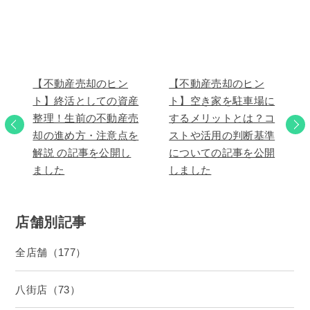
【不動産売却のヒン
【不動産売却のヒン
ト】終活としての資産
ト】空き家を駐車場に
整理！生前の不動産売
するメリットとは？コ
却の進め方・注意点を
ストや活用の判断基準
解説 の記事を公開し
についての記事を公開
ました
しました
店舗別記事
全店舗（177）
八街店（73）