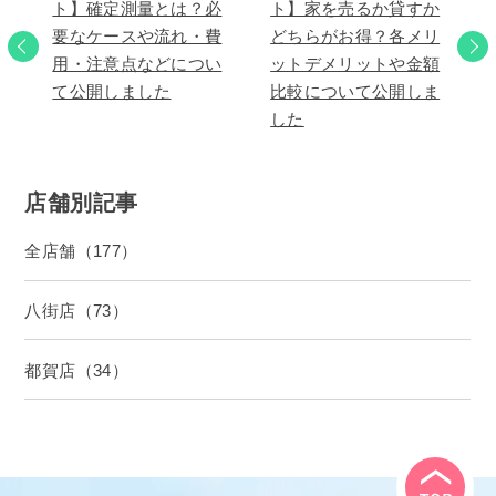
ト】確定測量とは？必
ト】家を売るか貸すか
要なケースや流れ・費
どちらがお得？各メリ
用・注意点などについ
ットデメリットや金額
て公開しました
比較について公開しま
した
店舗別記事
全店舗（177）
八街店（73）
都賀店（34）